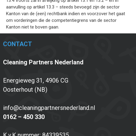
13.4 Voorts zal in afwijking op artikel 13.1 en 13.2 – en in
aanvulling op artikel 13.3 – steeds bevoegd zijn de sector
Kanton van de (een) rechtbank indien en voorzover het gaat
om vorderingen die de competentiegrens van de sector
Kanton niet te boven gaan.
CONTACT
Cleaning Partners Nederland
Energieweg 31, 4906 CG
Oosterhout (NB)
info@cleaningpartnersnederland.nl
0162 – 450 330
K.v.K nummer: 84339535