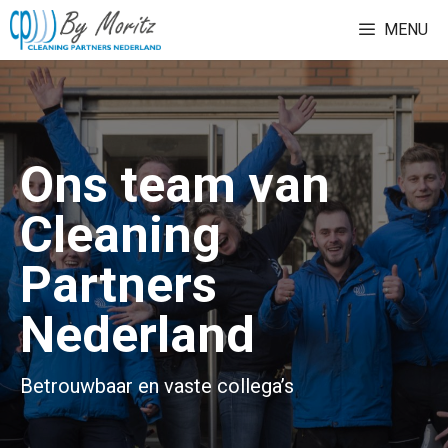
Ga
MENU
naar
de
inhoud
Ons team van
Cleaning
Partners
Nederland
Betrouwbaar en vaste collega’s