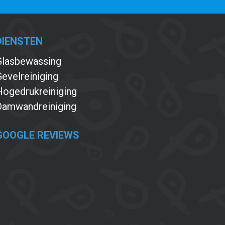
DIENSTEN
Glasbewassing
evelreiniging
Hogedrukreiniging
Damwandreiniging
GOOGLE REVIEWS