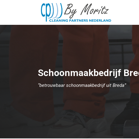
Ga
naar
de
inhoud
Schoonmaakbedrijf Bre
“betrouwbaar schoonmaakbedrijf uit Breda”