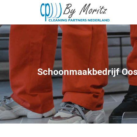
Ga
naar
de
inhoud
Schoonmaakbedrijf Oos